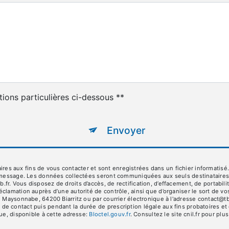
tions particulières ci-dessous **
Envoyer
aux fins de vous contacter et sont enregistrées dans un fichier informatisé. E
 message. Les données collectées seront communiquées aux seuls destinataires su
 Vous disposez de droits d’accès, de rectification, d’effacement, de portabilité,
éclamation auprès d’une autorité de contrôle, ainsi que d’organiser le sort de
 Maysonnabe, 64200 Biarritz ou par courrier électronique à l'adresse contact@tbb
e contact puis pendant la durée de prescription légale aux fins probatoires et 
que, disponible à cette adresse:
Bloctel.gouv.fr
. Consultez le site cnil.fr pour plu