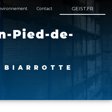
GEIST.FR
nvironnement
Contact
n-Pied-de-
E BIARROTTE