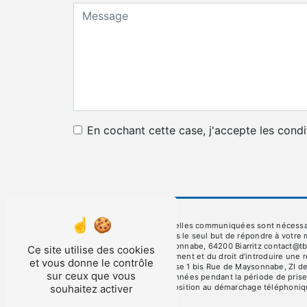
En cochant cette case, j'accepte les condi
** Les données personnelles communiquées sont nécessaires 
et ses sous-traitants dans le seul but de répondre à votre
Maysonnabe, ZI de Maysonnabe, 64200 Biarritz contact@tbb.fr.
Ce site utilise des cookies
consentement à tout moment et du droit d’introduire une r
et vous donne le contrôle
par voie postale à l'adresse 1 bis Rue de Maysonnabe, ZI de
sur ceux que vous
Nous conservons vos données pendant la période de prise d
souhaitez activer
inscrire sur la liste d'opposition au démarchage téléphoni