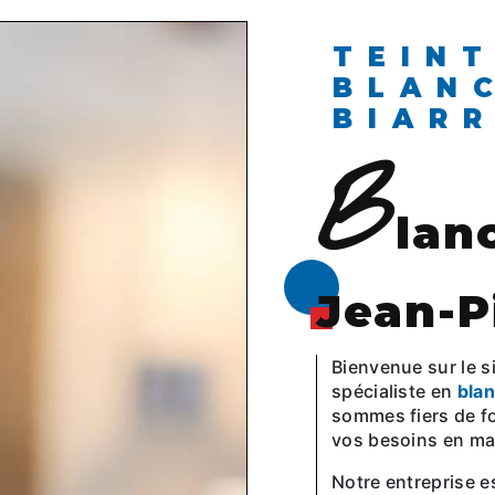
TEINTURERIE
BLAN
BIAR
b
lan
Jean-P
Bienvenue sur le s
spécialiste en
blan
sommes fiers de fo
vos besoins en mat
Notre entreprise 