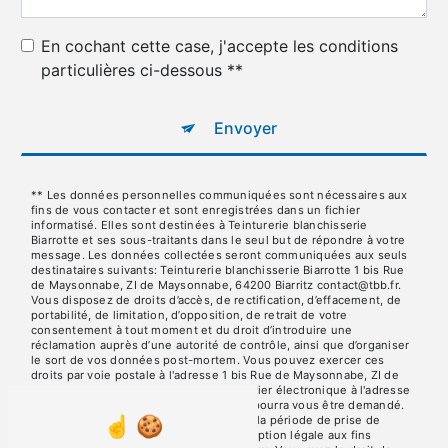
En cochant cette case, j'accepte les conditions
particulières ci-dessous **
Envoyer
** Les données personnelles communiquées sont nécessaires aux
fins de vous contacter et sont enregistrées dans un fichier
informatisé. Elles sont destinées à Teinturerie blanchisserie
Biarrotte et ses sous-traitants dans le seul but de répondre à votre
message. Les données collectées seront communiquées aux seuls
destinataires suivants: Teinturerie blanchisserie Biarrotte 1 bis Rue
de Maysonnabe, ZI de Maysonnabe, 64200 Biarritz contact@tbb.fr.
Vous disposez de droits d’accès, de rectification, d’effacement, de
portabilité, de limitation, d’opposition, de retrait de votre
consentement à tout moment et du droit d’introduire une
réclamation auprès d’une autorité de contrôle, ainsi que d’organiser
le sort de vos données post-mortem. Vous pouvez exercer ces
droits par voie postale à l'adresse 1 bis Rue de Maysonnabe, ZI de
Maysonnabe, 64200 Biarritz ou par courrier électronique à l'adresse
contact@tbb.fr. Un justificatif d'identité pourra vous être demandé.
Nous conservons vos données pendant la période de prise de
contact puis pendant la durée de prescription légale aux fins