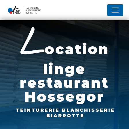
Panneau de gestion des cookies
l
ocation
linge
restaurant
Hossegor
TEINTURERIE BLANCHISSERIE
BIARROTTE