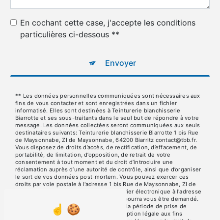
En cochant cette case, j'accepte les conditions
particulières ci-dessous **
Envoyer
** Les données personnelles communiquées sont nécessaires aux
fins de vous contacter et sont enregistrées dans un fichier
informatisé. Elles sont destinées à Teinturerie blanchisserie
Biarrotte et ses sous-traitants dans le seul but de répondre à votre
message. Les données collectées seront communiquées aux seuls
destinataires suivants: Teinturerie blanchisserie Biarrotte 1 bis Rue
de Maysonnabe, ZI de Maysonnabe, 64200 Biarritz contact@tbb.fr.
Vous disposez de droits d’accès, de rectification, d’effacement, de
portabilité, de limitation, d’opposition, de retrait de votre
consentement à tout moment et du droit d’introduire une
réclamation auprès d’une autorité de contrôle, ainsi que d’organiser
le sort de vos données post-mortem. Vous pouvez exercer ces
droits par voie postale à l'adresse 1 bis Rue de Maysonnabe, ZI de
Maysonnabe, 64200 Biarritz ou par courrier électronique à l'adresse
contact@tbb.fr. Un justificatif d'identité pourra vous être demandé.
Nous conservons vos données pendant la période de prise de
contact puis pendant la durée de prescription légale aux fins