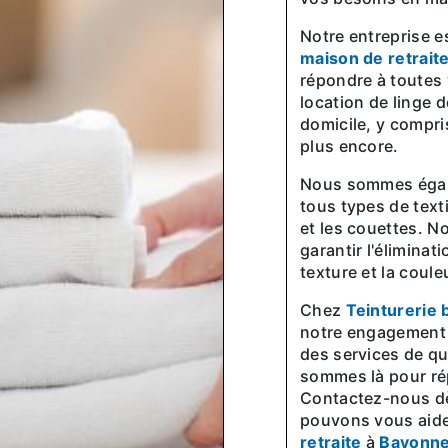
Notre entreprise 
maison de retrait
répondre à toutes
location de linge 
domicile, y compri
plus encore.
Nous sommes également des experts en matière de nettoyage de
tous types de texti
et les couettes. N
garantir l'éliminat
texture et la coule
Chez
Teinturerie 
notre engagement e
des services de qu
sommes là pour ré
Contactez-nous d
pouvons vous aide
retraite
à
Bayonn