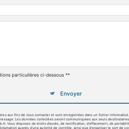
tions particulières ci-dessous **
Envoyer
aux fins de vous contacter et sont enregistrées dans un fichier informatisé. E
 message. Les données collectées seront communiquées aux seuls destinataires su
 Vous disposez de droits d’accès, de rectification, d’effacement, de portabilité,
éclamation auprès d’une autorité de contrôle, ainsi que d’organiser le sort de