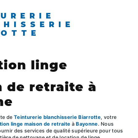
CHISSERIE
ROTTE
tion linge
 de retraite à
ne
ite de
Teinturerie blanchisserie Biarrotte
, votre
tion linge maison de retraite
à
Bayonne
. Nous
urnir des services de qualité supérieure pour tous
ière de nettoyage et de location de linge.