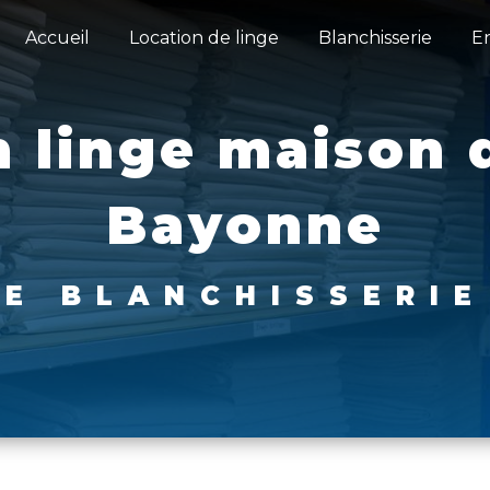
Accueil
Location de linge
Blanchisserie
E
 linge maison d
Bayonne
IE BLANCHISSERI