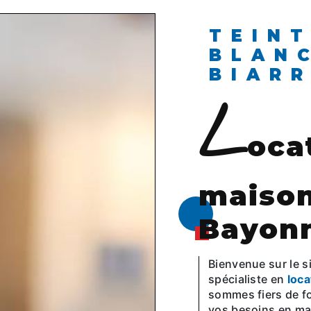
TEINTURERIE
BLAN
BIAR
l
oca
maison
Bayon
Bienvenue sur le s
spécialiste en
loca
sommes fiers de fo
vos besoins en mat