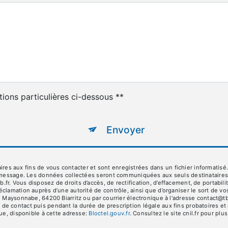
tions particulières ci-dessous **
Envoyer
aux fins de vous contacter et sont enregistrées dans un fichier informatisé. E
 message. Les données collectées seront communiquées aux seuls destinataires su
 Vous disposez de droits d’accès, de rectification, d’effacement, de portabilité,
éclamation auprès d’une autorité de contrôle, ainsi que d’organiser le sort de
 Maysonnabe, 64200 Biarritz ou par courrier électronique à l'adresse contact@tbb
e contact puis pendant la durée de prescription légale aux fins probatoires et 
que, disponible à cette adresse:
Bloctel.gouv.fr
. Consultez le site cnil.fr pour plu