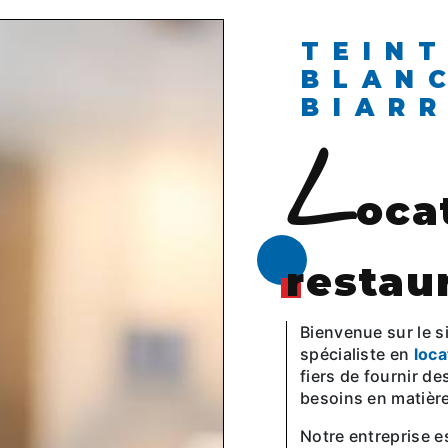
TEINTURERIE
BLAN
BIAR
l
oca
restau
Bienvenue sur le s
spécialiste en
loca
fiers de fournir d
besoins en matière
Notre entreprise 