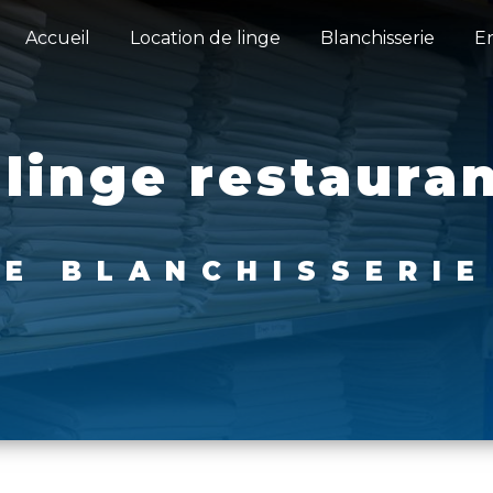
Accueil
Location de linge
Blanchisserie
E
 linge restaura
IE BLANCHISSERI