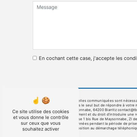
En cochant cette case, j'accepte les condi
** Les données personnelles communiquées sont nécessaires 
et ses sous-traitants dans le seul but de répondre à votre
Maysonnabe, ZI de Maysonnabe, 64200 Biarritz contact@tbb.fr.
Ce site utilise des cookies
consentement à tout moment et du droit d’introduire une r
et vous donne le contrôle
par voie postale à l'adresse 1 bis Rue de Maysonnabe, ZI de
sur ceux que vous
Nous conservons vos données pendant la période de prise d
souhaitez activer
inscrire sur la liste d'opposition au démarchage téléphoni