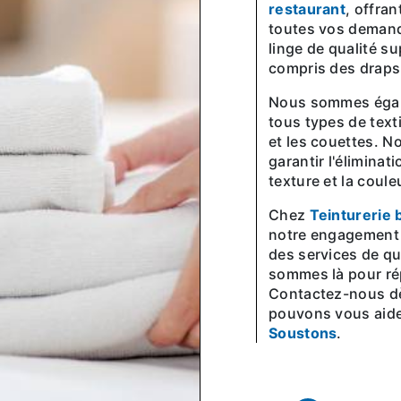
restaurant
, offra
toutes vos demand
linge de qualité su
compris des draps,
Nous sommes également des experts en matière de nettoyage de
tous types de texti
et les couettes. N
garantir l'éliminat
texture et la coule
Chez
Teinturerie 
notre engagement e
des services de qu
sommes là pour ré
Contactez-nous d
pouvons vous aide
Soustons
.